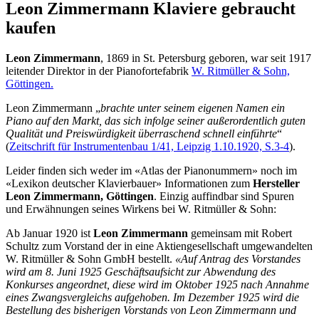
Leon Zimmermann Klaviere gebraucht
kaufen
Leon Zimmermann
, 1869 in St. Petersburg geboren, war seit 1917
leitender Direktor in der Pianofortefabrik
W. Ritmüller & Sohn,
Göttingen.
Leon Zimmermann „
brachte unter seinem eigenen Namen ein
Piano auf den Markt, das sich infolge seiner außerordentlich guten
Qualität und Preiswürdigkeit überraschend schnell einführte
“
(
Zeitschrift für Instrumentenbau 1/41, Leipzig 1.10.1920, S.3-4
).
Leider finden sich weder im «Atlas der Pianonummern» noch im
«Lexikon deutscher Klavierbauer» Informationen zum
Hersteller
Leon Zimmermann, Göttingen
. Einzig auffindbar sind Spuren
und Erwähnungen seines Wirkens bei W. Ritmüller & Sohn:
Ab Januar 1920 ist
Leon Zimmermann
gemeinsam mit Robert
Schultz zum Vorstand der in eine Aktiengesellschaft umgewandelten
W. Ritmüller & Sohn GmbH bestellt.
«Auf Antrag des Vorstandes
wird am 8. Juni 1925 Geschäftsaufsicht zur Abwendung des
Konkurses angeordnet, diese wird im Oktober 1925 nach Annahme
eines Zwangsvergleichs aufgehoben. Im Dezember 1925 wird die
Bestellung des bisherigen Vorstands von Leon Zimmermann und