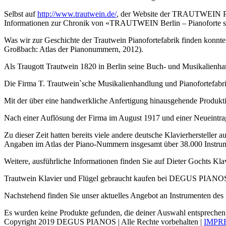
Selbst auf
http://www.trautwein.de/
, der Website der TRAUTWEIN Pia
Informationen zur Chronik von «TRAUTWEIN Berlin – Pianoforte se
Was wir zur Geschichte der Trautwein Pianofortefabrik finden konnt
Großbach: Atlas der Pianonummern, 2012).
Als Traugott Trautwein 1820 in Berlin seine Buch- und Musikalienhan
Die Firma T. Trautwein`sche Musikalienhandlung und Pianofortefa
Mit der über eine handwerkliche Anfertigung hinausgehende Produkt
Nach einer Auflösung der Firma im August 1917 und einer Neueintrag
Zu dieser Zeit hatten bereits viele andere deutsche Klavierhersteller 
Angaben im Atlas der Piano-Nummern insgesamt über 38.000 Instrume
Weitere, ausführliche Informationen finden Sie auf Dieter Gochts Kla
Trautwein Klavier und Flügel gebraucht kaufen bei DEGUS PIANOS ist
Nachstehend finden Sie unser aktuelles Angebot an Instrumenten des H
Es wurden keine Produkte gefunden, die deiner Auswahl entsprechen
Copyright 2019 DEGUS PIANOS | Alle Rechte vorbehalten |
IMPR