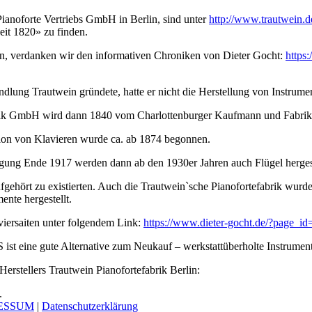
noforte Vertriebs GmbH in Berlin, sind unter
http://www.trautwein.de
it 1820» zu finden.
en, verdanken wir den informativen Chroniken von Dieter Gocht:
https
dlung Trautwein gründete, hatte er nicht die Herstellung von Instrume
brik GmbH wird dann 1840 vom Charlottenburger Kaufmann und Fabri
ion von Klavieren wurde ca. ab 1874 begonnen.
ung Ende 1917 werden dann ab den 1930er Jahren auch Flügel hergestell
aufgehört zu existierten. Auch die Trautwein`sche Pianofortefabrik wurd
nte hergestellt.
viersaiten unter folgendem Link:
https://www.dieter-gocht.de/?page_id
 eine gute Alternative zum Neukauf – werkstattüberholte Instrumente
erstellers Trautwein Pianofortefabrik Berlin:
.
ESSUM
|
Datenschutzerklärung