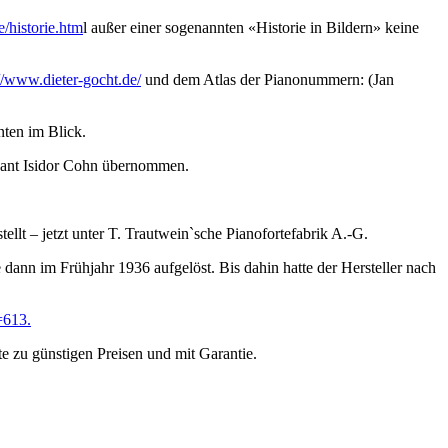
/historie.htm
l außer einer sogenannten «Historie in Bildern» keine
://www.dieter-gocht.de/
und dem Atlas der Pianonummern: (Jan
nten im Blick.
kant Isidor Cohn übernommen.
t – jetzt unter T. Trautwein`sche Pianofortefabrik A.-G.
e dann im Frühjahr 1936 aufgelöst. Bis dahin hatte der Hersteller nach
=613.
 zu günstigen Preisen und mit Garantie.