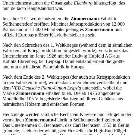
Unternehmensnamen die Ortsangabe
Eilenburg
hinzugefügt, das
nun de facto Hauptstandort war.
Im Jahre 1911 wurde außerdem die
Zimmermann
-Fabrik in
Seifhennersdorf eröffnet. Mit einer Jahresproduktion von 12.000
Pianos und mit 1.400 Mitarbeiter gelang es
Zimmermann
nun
offiziell Europas größter Klavierhersteller zu sein.
Nach den Schrecken des 1. Weltkrieges (während dem in sämtlichen
Fabriken auf Kriegsproduktion umgestellt wurde), verschmolz das
Unternehmen im Jahre 1926 mit der Ludwig Hupfeld AG aus
Böhlitz-Ehrenberg bei Leipzig. Damit entstand erneut die größte
und nun auch älteste Pianofabrik in Europa.
Nach dem Ende des 2. Weltkrieges (der auch zur Kriegsproduktion
in den Fabriken führte), wurde das Unternehmen verstaatlicht und
dem
VEB Deutsche Piano-Union Leipzig
unterstellt, wobei die
Marke
Zimmermann
erhalten blieb. Die ab 1975 angebotene
Modellreihe 105 V begeisterte Pianisten mit ihrem Gehäuse aus
heimischen Hölzern und einfachen Formen.
Heutzutage werden sämtliche Bechstein-Klaviere und -Flügel in der
vormaligen
Zimmermann
-Fabrik in Seifhennersdorf gefertigt.
Das Unternehmen C. Bechstein, das Carl Bechstein 1853 in Berlin
gründete, ist einer der wichtigsten Hersteller für High-End Flügel