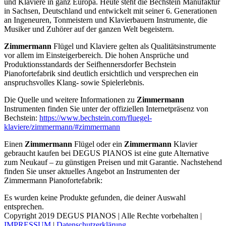
und Klaviere in ganz Europa. Heute steht die Bechstein Manufaktur
in Sachsen, Deutschland und entwickelt mit seiner 6. Generationen
an Ingeneuren, Tonmeistern und Klavierbauern Instrumente, die
Musiker und Zuhörer auf der ganzen Welt begeistern.
Zimmermann
Flügel und Klaviere gelten als Qualitätsinstrumente
vor allem im Einsteigerbereich. Die hohen Ansprüche und
Produktionsstandards der Seifhennersdorfer Bechstein
Pianofortefabrik sind deutlich ersichtlich und versprechen ein
anspruchsvolles Klang- sowie Spielerlebnis.
Die Quelle und weitere Informationen zu
Zimmermann
Instrumenten finden Sie unter der offiziellen Internetpräsenz von
Bechstein:
https://www.bechstein.com/fluegel-
klaviere/zimmermann/#zimmermann
Einen
Zimmermann
Flügel oder ein
Zimmermann
Klavier
gebraucht kaufen bei DEGUS PIANOS ist eine gute Alternative
zum Neukauf – zu günstigen Preisen und mit Garantie. Nachstehend
finden Sie unser aktuelles Angebot an Instrumenten der
Zimmermann Pianofortefabrik:
Es wurden keine Produkte gefunden, die deiner Auswahl
entsprechen.
Copyright 2019 DEGUS PIANOS | Alle Rechte vorbehalten |
IMPRESSUM
|
Datenschutzerklärung