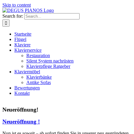
Skip to content
Search for:
Startseite
Flügel
Klaviere
Klavierservice
Restauration
Silent System nachrüsten
Klavierpflege Ratgeber
Klaviermöbel
Klavierbänke
Antike Sofas
Bewertungen
Kontakt
Neueröffnung!
Neueröffnung !
Nun ist es soweit – ab sofort finden Sie in unserer neu gegründeten