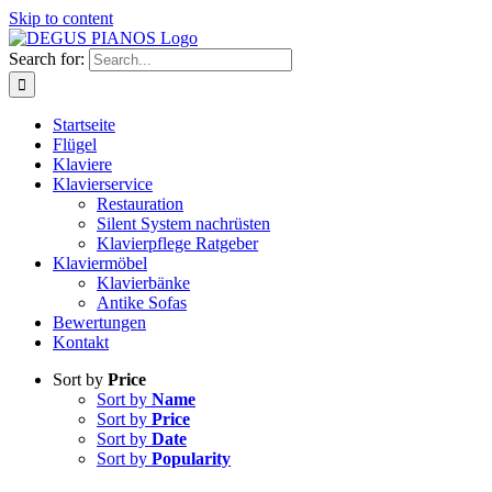
Skip to content
Search for:
Startseite
Flügel
Klaviere
Klavierservice
Restauration
Silent System nachrüsten
Klavierpflege Ratgeber
Klaviermöbel
Klavierbänke
Antike Sofas
Bewertungen
Kontakt
Sort by
Price
Sort by
Name
Sort by
Price
Sort by
Date
Sort by
Popularity