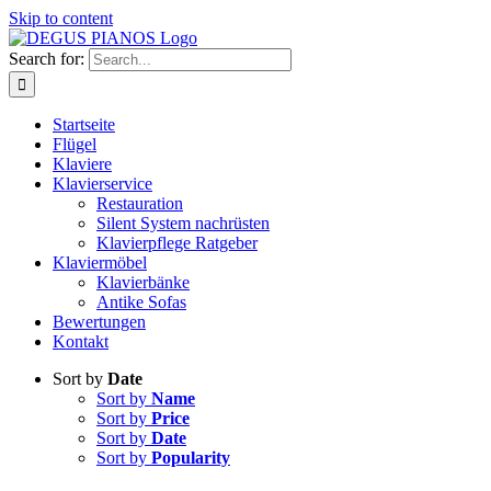
Skip to content
Search for:
Startseite
Flügel
Klaviere
Klavierservice
Restauration
Silent System nachrüsten
Klavierpflege Ratgeber
Klaviermöbel
Klavierbänke
Antike Sofas
Bewertungen
Kontakt
Sort by
Date
Sort by
Name
Sort by
Price
Sort by
Date
Sort by
Popularity