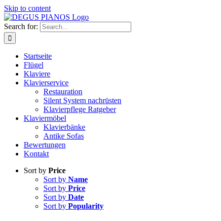
Skip to content
Search for:
Startseite
Flügel
Klaviere
Klavierservice
Restauration
Silent System nachrüsten
Klavierpflege Ratgeber
Klaviermöbel
Klavierbänke
Antike Sofas
Bewertungen
Kontakt
Sort by
Price
Sort by
Name
Sort by
Price
Sort by
Date
Sort by
Popularity