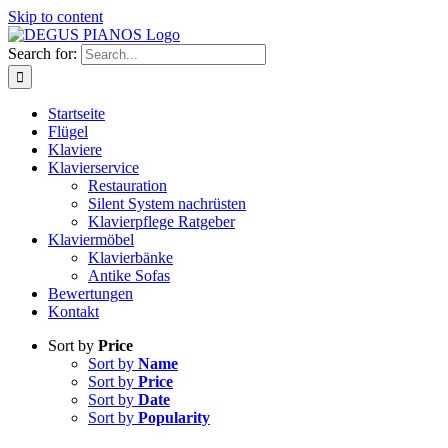
Skip to content
Search for:
Startseite
Flügel
Klaviere
Klavierservice
Restauration
Silent System nachrüsten
Klavierpflege Ratgeber
Klaviermöbel
Klavierbänke
Antike Sofas
Bewertungen
Kontakt
Sort by
Price
Sort by
Name
Sort by
Price
Sort by
Date
Sort by
Popularity