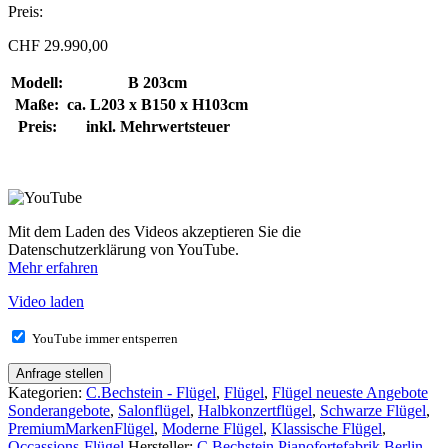
Preis:
CHF
29.990,00
Modell:
B 203cm
Maße:
ca. L203 x B150 x H103cm
Preis:
inkl. Mehrwertsteuer
Mit dem Laden des Videos akzeptieren Sie die
Datenschutzerklärung von YouTube.
Mehr erfahren
Video laden
YouTube immer entsperren
Anfrage stellen
Kategorien:
C.Bechstein - Flügel
,
Flügel
,
Flügel neueste Angebote
Sonderangebote
,
Salonflügel
,
Halbkonzertflügel
,
Schwarze Flügel
,
PremiumMarkenFlügel
,
Moderne Flügel
,
Klassische Flügel
,
Occassions-Flügel
Hersteller:
C.Bechstein Pianofortefabrik Berlin