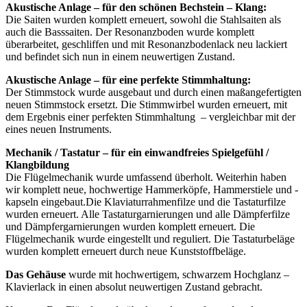
Akustische Anlage – für den schönen Bechstein – Klang:
Die Saiten wurden komplett erneuert, sowohl die Stahlsaiten als
auch die Basssaiten. Der Resonanzboden wurde komplett
überarbeitet, geschliffen und mit Resonanzbodenlack neu lackiert
und befindet sich nun in einem neuwertigen Zustand.
Akustische Anlage – für eine perfekte Stimmhaltung:
Der Stimmstock wurde ausgebaut und durch einen maßangefertigten
neuen Stimmstock ersetzt. Die Stimmwirbel wurden erneuert, mit
dem Ergebnis einer perfekten Stimmhaltung – vergleichbar mit der
eines neuen Instruments.
Mechanik / Tastatur – für ein einwandfreies Spielgefühl /
Klangbildung
Die Flügelmechanik wurde umfassend überholt. Weiterhin haben
wir komplett neue, hochwertige Hammerköpfe, Hammerstiele und -
kapseln eingebaut.Die Klaviaturrahmenfilze und die Tastaturfilze
wurden erneuert. Alle Tastaturgarnierungen und alle Dämpferfilze
und Dämpfergarnierungen wurden komplett erneuert. Die
Flügelmechanik wurde eingestellt und reguliert. Die Tastaturbeläge
wurden komplett erneuert durch neue Kunststoffbeläge.
Das Gehäuse
wurde mit hochwertigem, schwarzem Hochglanz –
Klavierlack in einen absolut neuwertigen Zustand gebracht.