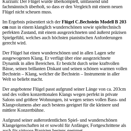
Kurzum: Der Flügel wurde überkomplett, umfassend und
fachmännisch überholt, so dass er den Vergleich mit einem neuen
Flügel nicht scheuen muss.
Im Ergebnis präsentiert sich der
Flügel C.Bechstein Modell B 203
cm
nun in einem klanglich wunderschönen sowie spieltechnisch
perfekten Zustand, mit einem ausgezeichneten und äußerst präzisen
Spielgefühl, welches auch höchsten pianistischen Anforderungen
gerecht wird.
Der Flügel hat einen wunderschönen und in allen Lagen sehr
ausgewogenen Klang. Er verfügt über eine ausgezeichnete
Dynamik in allen Bereichen. Er besticht durch seine kraftvollen
Bässe, seinen brillanten Diskant und seinen schönen warmen vollen
Bechstein – Klang, welcher die Bechstein – Instrumente in aller
Welt so beliebt macht.
Der angebotene Flügel passt aufgrund seiner Länge von ca. 203cm
und des vollen konzerttonalen Klangs wegen perfekt in private
Salons und größere Wohnungen, ist wegen seines vollen Bass- und
Klangvolumens aber auch bestens geeignet für die kleinere und
mittlere Konzertbühne.
Aufgrund seiner außerordentlichen Spiel- und wunderschönen
Klangeigenschaften ist er sowohl für Anfänger, Fortgeschrittene als
auch für virtuose Pianisten bestens geeignet.