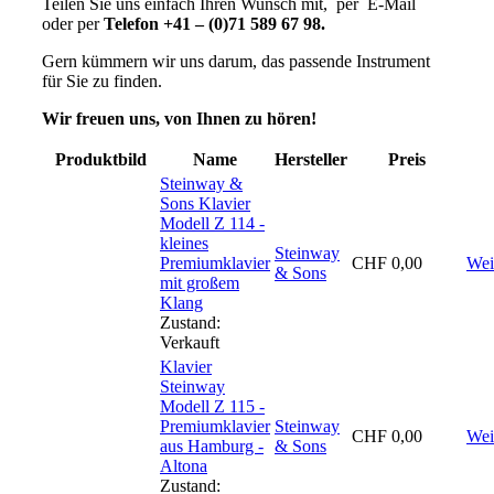
Teilen Sie uns einfach Ihren Wunsch mit, per E-Mail
oder per
Telefon +41 – (0)71 589 67 98.
Gern kümmern wir uns darum, das passende Instrument
für Sie zu finden.
Wir freuen uns, von Ihnen zu hören!
Produktbild
Name
Hersteller
Preis
Steinway &
Sons Klavier
Modell Z 114 -
kleines
Steinway
Premiumklavier
CHF
0,00
Wei
& Sons
mit großem
Klang
Zustand:
Verkauft
Klavier
Steinway
Modell Z 115 -
Premiumklavier
Steinway
CHF
0,00
Wei
aus Hamburg -
& Sons
Altona
Zustand: