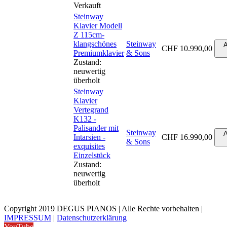
Verkauft
Steinway
Klavier Modell
Z 115cm-
klangschönes
Steinway
A
CHF
10.990,00
Premiumklavier
& Sons
Zustand:
neuwertig
überholt
Steinway
Klavier
Vertegrand
K132 -
Palisander mit
Steinway
A
Intarsien -
CHF
16.990,00
& Sons
exquisites
Einzelstück
Zustand:
neuwertig
überholt
Copyright 2019 DEGUS PIANOS | Alle Rechte vorbehalten |
IMPRESSUM
|
Datenschutzerklärung
YouTube