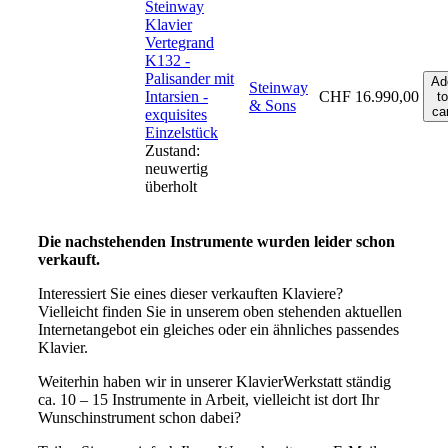
Steinway
Klavier
Vertegrand
K132 -
Palisander mit
Ad
Steinway
Intarsien -
CHF
16.990,00
to
& Sons
car
exquisites
Einzelstück
Zustand:
neuwertig
überholt
Die nachstehenden Instrumente wurden leider schon
verkauft.
Interessiert Sie eines dieser verkauften Klaviere?
Vielleicht finden Sie in unserem oben stehenden aktuellen
Internetangebot ein gleiches oder ein ähnliches passendes
Klavier.
Weiterhin haben wir in unserer KlavierWerkstatt ständig
ca. 10 – 15 Instrumente in Arbeit, vielleicht ist dort Ihr
Wunschinstrument schon dabei?