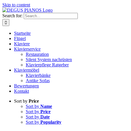
Skip to content
Search for:
Startseite
Flügel
Klaviere
Klavierservice
Restauration
Silent System nachrüsten
Klavierpflege Ratgeber
Klaviermöbel
Klavierbänke
Antike Sofas
Bewertungen
Kontakt
Sort by
Price
Sort by
Name
Sort by
Price
Sort by
Date
Sort by
Popularity