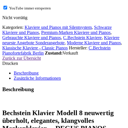
YouTube immer entsperren
Nicht vorrätig
Kategorien:
Klaviere und Pianos mit Silentsystem
,
Schwarze
Klaviere und Pianos
,
Premium-Marken Klaviere und Pianos
,
Gebrauchte Klaviere und Pianos
,
C.Bechstein Klaviere
,
Klaviere
neueste Angebote Sonderangebote
,
Moderne Klaviere und Pianos
,
Klassische Klaviere - Classic Pianos
Hersteller:
C.Bechstein
Pianofortefabrik Berlin
Zustand:
Verkauft
Zurück zur Übersicht
Drucken
Beschreibung
Zusätzliche Informationen
Beschreibung
Bechstein Klavier Modell 8 neuwertig
überholt, elegantes, klangvolles