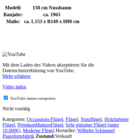
Modell:
150 cm Nussbaum
Baujahr:
ca. 1963
Maße:
ca. L153 x B149 x H98 cm
Mit dem Laden des Videos akzeptieren Sie die
Datenschutzerklärung von YouTube.
Mehr erfahren
Video laden
YouTube immer entsperren
Nicht vorrätig
Kategorien:
Occassions-Flügel
,
Flügel
,
Stutzflügel
,
Holzfarbene
Flügel
,
PremiumMarkenFlügel
,
Sehr günstige Flügel (unter
10.000€)
,
Moderne Flügel
Hersteller:
Wilhelm Schimmel
Pianofortefabrik
Zustand:
Verkauft