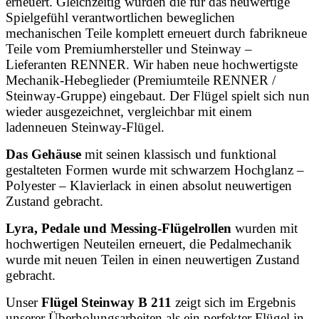
erneuert. Gleichzeitig wurden die für das neuwertige
Spielgefühl verantwortlichen beweglichen
mechanischen Teile komplett erneuert durch fabrikneue
Teile vom Premiumhersteller und Steinway –
Lieferanten RENNER. Wir haben neue hochwertigste
Mechanik-Hebeglieder (Premiumteile RENNER /
Steinway-Gruppe) eingebaut. Der Flügel spielt sich nun
wieder ausgezeichnet, vergleichbar mit einem
ladenneuen Steinway-Flügel.
Das Gehäuse
mit seinen klassisch und funktional
gestalteten Formen wurde mit schwarzem Hochglanz –
Polyester – Klavierlack in einen absolut neuwertigen
Zustand gebracht.
Lyra, Pedale und Messing-Flügelrollen
wurden mit
hochwertigen Neuteilen erneuert, die Pedalmechanik
wurde mit neuen Teilen in einen neuwertigen Zustand
gebracht.
Unser
Flügel Steinway B 211
zeigt sich im Ergebnis
unserer Überholungsarbeiten als ein perfekter Flügel in