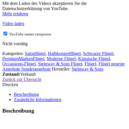
Mit dem Laden des Videos akzeptieren Sie die
Datenschutzerklärung von YouTube.
Mehr erfahren
Video laden
YouTube immer entsperren
Nicht vorrätig
Kategorien:
Salonflügel
,
Halbkonzertflügel
,
Schwarze Flügel
,
PremiumMarkenFlügel
,
Moderne Flügel
,
Klassische Flügel
,
Occassions-Flügel
,
Steinway & Sons Flügel
,
Flügel
,
Flügel neueste
Angebote Sonderangebote
Hersteller:
Steinway & Sons
Zustand:
Verkauft
Zurück zur Übersicht
Drucken
Beschreibung
Zusätzliche Informationen
Beschreibung