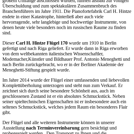
großem Umfange abschlossen wurden, führten alsbald zur völligen
Überschuldung und zum spektakulären Zusammenbruch des
Branchenführers im Jahre 1911. Die Pianofortefabrik Carl H. Hintze
endete in einer Katastrophe, hinterließ aber auch viele
hervorragende, sehr langlebige und hochwertige Instrumente, von
denen heute viele besonders noch im russischen Raume zu finden
sind.
Dieser
Carl H. Hintze Flügel 170
wurde um 1910 in Berlin
gefertigt und nach Riga geliefert. Er wurde dann in Riga erworben
von dem weltbekannten italienischen Wissenschaftler,
Modemacher,Künstler und Bildhauer Prof. Antonio Meneghetti und
nach Berlin zurückgebracht, wo er in der Berliner Akademie der
Meneghetti-Stiftung gespielt wurde.
Im Jahre 2014 wurde der Flügel einer umfassenden und liebevollen
Komplettüberholung unterzogen und steht nun zum Verkauf. Er
zeichnet sich durch seine besondere Schönheit aus, auch im
geschlossenen Zustand ist er ein absolutes Schmuckstück. Neben
seiner spieltechnischen Eigenschaften ist er insbesondere auch ein
seltenes Schmuckstück, welches jedem Raum ein besonderes Flair
gibt.
Der Flügel und alle weiteren Instrumente können in unserer
Ausstellung
nach Terminvereinbarung
gern besichtigt und
probegespielt werden. Den Transport zu Ihnen und die