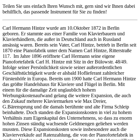
Teilen Sie uns einfach Ihren Wunsch mit, gern sind wir Ihnen dabei
behilflich, das passende Instrument für Sie zu finden!
Carl Hermann Hintze wurde am 10.Oktober 1872 in Berlin
geboren. Er stammte aus einer Familie von Klavierbauern und
Klavierhändlern, die außer in Deutschland auch in Russland
ansässig waren. Bereits sein Vater, Carl Hintze, betrieb in Berlin seit
1870 eine Pianofabrik unter dem Namen Carl Hintze, Ritterstraße
117. Im Jahre 1896 eröffnete Carl Hermann seine eigene
Pianofortefabrik Carl H. Hintze mit Sitz in der Bülowstr. 48/49.
Infolge seiner Persönlichkeit siowie seiner außerordentlichen
Geschäftstüchtigkeit wurde er alsbald Hoflieferant zahlreicher
Fürstenhöfe in Europa. Bereits um 1900 hatte Carl Hermann Hintze
das größte Handelshaus für Klaviere und Flügel in Berlin. Mit
einem für die damalige Zeit unglaublich hohem
Werbungskostenaufwand gelang die weitere Expansion, die auch
den Zukauf mehrere Klaviermarken wie Max Dreier,
G.Bärensprung und die damals berühmte und alte Firma Schleip
beinhaltete. Doch standen die Expansionskosten in viel zu hohem
Verhältnis zum Eigenkapital des Unternehmens, so dass zu enorm
hohen Zinsen ständig wachsende Geldmengen geliehen werden
mussten. Diese Expansionskosten sowie insbesondere auch die
Klavierverkäufe auf Ratenzahlung, die von der Pianofortefabrik in