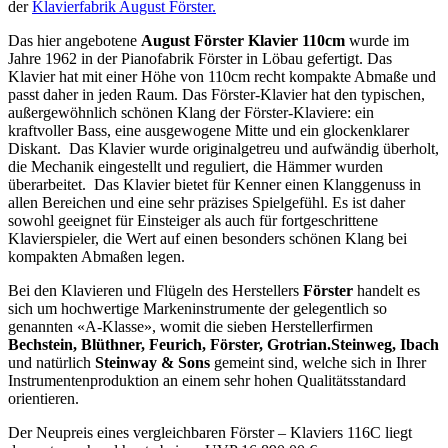
der
Klavierfabrik August Förster.
Das hier angebotene
August Förster Klavier 110cm
wurde im
Jahre 1962 in der Pianofabrik Förster in Löbau gefertigt. Das
Klavier hat mit einer Höhe von 110cm recht kompakte Abmaße und
passt daher in jeden Raum. Das Förster-Klavier hat den typischen,
außergewöhnlich schönen Klang der Förster-Klaviere: ein
kraftvoller Bass, eine ausgewogene Mitte und ein glockenklarer
Diskant. Das Klavier wurde originalgetreu und aufwändig überholt,
die Mechanik eingestellt und reguliert, die Hämmer wurden
überarbeitet. Das Klavier bietet für Kenner einen Klanggenuss in
allen Bereichen und eine sehr präzises Spielgefühl. Es ist daher
sowohl geeignet für Einsteiger als auch für fortgeschrittene
Klavierspieler, die Wert auf einen besonders schönen Klang bei
kompakten Abmaßen legen.
Bei den Klavieren und Flügeln des Herstellers
Förster
handelt es
sich um hochwertige Markeninstrumente der gelegentlich so
genannten «A-Klasse», womit die sieben Herstellerfirmen
Bechstein, Blüthner, Feurich, Förster, Grotrian.Steinweg, Ibach
und natürlich
Steinway & Sons
gemeint sind, welche sich in Ihrer
Instrumentenproduktion an einem sehr hohen Qualitätsstandard
orientieren.
Der Neupreis eines vergleichbaren Förster – Klaviers 116C liegt