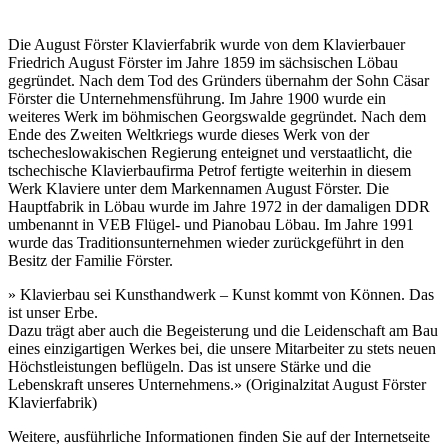
Die August Förster Klavierfabrik wurde von dem Klavierbauer
Friedrich August Förster im Jahre 1859 im sächsischen Löbau
gegründet. Nach dem Tod des Gründers übernahm der Sohn Cäsar
Förster die Unternehmensführung. Im Jahre 1900 wurde ein
weiteres Werk im böhmischen Georgswalde gegründet. Nach dem
Ende des Zweiten Weltkriegs wurde dieses Werk von der
tschecheslowakischen Regierung enteignet und verstaatlicht, die
tschechische Klavierbaufirma Petrof fertigte weiterhin in diesem
Werk Klaviere unter dem Markennamen August Förster. Die
Hauptfabrik in Löbau wurde im Jahre 1972 in der damaligen DDR
umbenannt in VEB Flügel- und Pianobau Löbau. Im Jahre 1991
wurde das Traditionsunternehmen wieder zurückgeführt in den
Besitz der Familie Förster.
» Klavierbau sei Kunsthandwerk – Kunst kommt von Können. Das
ist unser Erbe.
Dazu trägt aber auch die Begeisterung und die Leidenschaft am Bau
eines einzigartigen Werkes bei, die unsere Mitarbeiter zu stets neuen
Höchstleistungen beflügeln. Das ist unsere Stärke und die
Lebenskraft unseres Unternehmens.» (Originalzitat August Förster
Klavierfabrik)
Weitere, ausführliche Informationen finden Sie auf der Internetseite