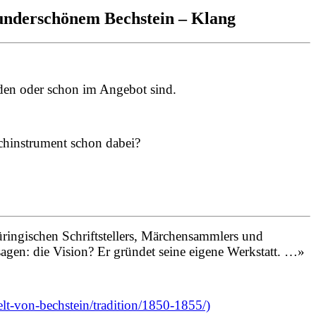
wunderschönem Bechstein – Klang
erden oder schon im Angebot sind.
schinstrument schon dabei?
üringischen Schriftstellers, Märchensammlers und
agen: die Vision? Er gründet seine eigene Werkstatt. …»
lt-von-bechstein/tradition/1850-1855/)