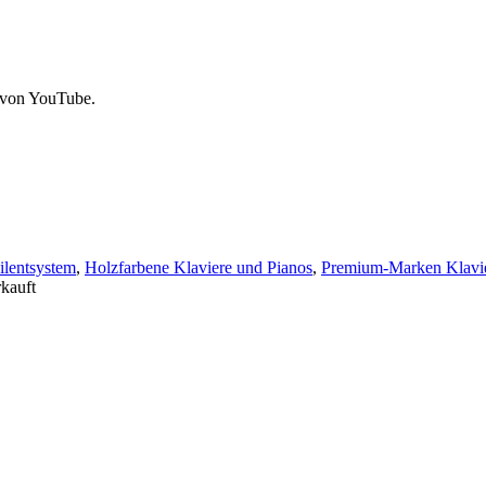
 von YouTube.
ilentsystem
,
Holzfarbene Klaviere und Pianos
,
Premium-Marken Klavie
kauft