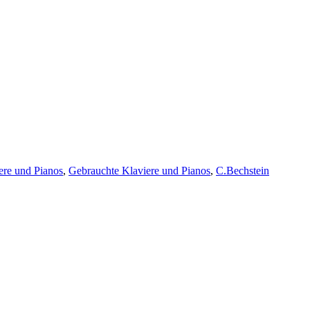
re und Pianos
,
Gebrauchte Klaviere und Pianos
,
C.Bechstein