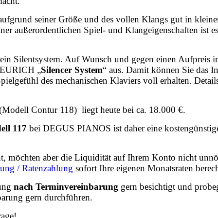
macht.
 aufgrund seiner Größe und des vollen Klangs gut in kleine
 außerordentlichen Spiel- und Klangeigenschaften ist es 
 kein Silentsystem. Auf Wunsch und gegen einen Aufpreis 
EURICH „
Silencer System
“ aus. Damit können Sie das I
Spielgefühl des mechanischen Klaviers voll erhalten. Detail
 (Modell Contur 118) liegt heute bei ca. 18.000 €.
ell 117
bei DEGUS PIANOS ist daher eine kostengünstige 
ent, möchten aber die Liquidität auf Ihrem Konto nicht unnö
rung / Ratenzahlung
sofort Ihre eigenen Monatsraten berec
lung
nach Terminvereinbarung
gern besichtigt und probe
arung gern durchführen.
rage!