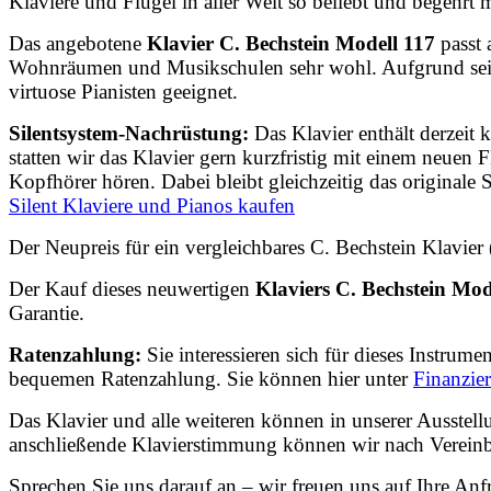
Klaviere und Flügel in aller Welt so beliebt und begehrt 
Das angebotene
Klavier C. Bechstein Modell 117
passt
Wohnräumen und Musikschulen sehr wohl. Aufgrund seiner
virtuose Pianisten geeignet.
Silentsystem-Nachrüstung:
Das Klavier enthält derzeit
statten wir das Klavier gern kurzfristig mit einem neuen
F
Kopfhörer hören. Dabei bleibt gleichzeitig das originale 
Silent Klaviere und Pianos kaufen
Der Neupreis für ein vergleichbares C. Bechstein Klavier
Der Kauf dieses neuwertigen
Klaviers C. Bechstein Mod
Garantie.
Ratenzahlung:
Sie interessieren sich für dieses Instrum
bequemen Ratenzahlung. Sie können hier unter
Finanzie
Das Klavier und alle weiteren können in unserer Ausstel
anschließende Klavierstimmung können wir nach Vereinb
Sprechen Sie uns darauf an – wir freuen uns auf Ihre Anf