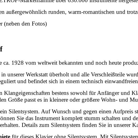
PETROF-Markenfamilie über 630.000 Instrumente hergestel
hren außergewöhnlich runden, warm-romantischen und trot
er (neben den Fotos)
f
rde ca. 1928 vom weltweit bekannten und noch heute produzie
in unserer Werkstatt überholt und alle Verschleißteile wu
guliert und befindet sich in einem technisch einwandfreie
 Klangeigenschaften bestens sowohl für Anfänger und Klav
blen Größe passt es in kleinere oder größere Wohn- und M
kein Silentsystem. Auf Wunsch und gegen einen Aufpreis sta
önnen Sie das Instrument komplett stumm schalten und den
erhalten. Details zum Silentsystem finden Sie in unserer K
iete
für dieses Klavier ohne Silentsystem. Mit Silentsystem