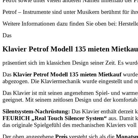
Petrof sowie unter vielen anderen Namen innerhalb der 
Petrof – Instrumente sind unter Musikern berühmt für i
Weitere Informationen dazu finden Sie oben bei: Herstell
Das
Klavier Petrof Modell 135 mieten Mietkau
präsentiert sich im klassichen Design seiner Zeit. Es wu
Das
Klavier Petrof Modell 135 mieten Mietkauf
wurde 
abgezogen. Die Klaviermechanik wurde eingestellt und re
Das Klavier ist mit seinen angenehmen
Spiel- und warmen
geeignet. Mit seinem zeitlosen Design und der komforta
Silentsystem-Nachrüstung:
Das Klavier enthält derzeit 
FEURICH „Real Touch Silencer System“
aus. Damit k
das originale Spielgefühl des mechanischen Klaviers voll 
Der oben angegebene
Preis
versteht sich als die
Monatsm