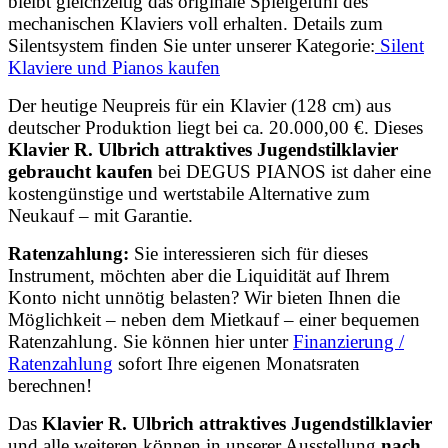
bleibt gleichzeitig das originale Spielgefühl des
mechanischen Klaviers voll erhalten. Details zum
Silentsystem finden Sie unter unserer Kategorie:
Silent
Klaviere und Pianos kaufen
Der heutige Neupreis für ein Klavier (128 cm) aus
deutscher Produktion liegt bei ca. 20.000,00 €.
Dieses
Klavier R. Ulbrich attraktives Jugendstilklavier
gebraucht kaufen
bei DEGUS PIANOS ist daher eine
kostengünstige und wertstabile Alternative zum
Neukauf – mit Garantie.
Ratenzahlung:
Sie interessieren sich für dieses
Instrument, möchten aber die Liquidität auf Ihrem
Konto nicht unnötig belasten? Wir bieten Ihnen die
Möglichkeit – neben dem Mietkauf – einer bequemen
Ratenzahlung. Sie können hier unter
Finanzierung /
Ratenzahlung
sofort Ihre eigenen Monatsraten
berechnen!
Das
Klavier R. Ulbrich attraktives Jugendstilklavier
und alle weiteren können in unserer Ausstellung
nach