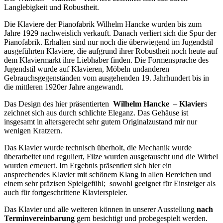
Langlebigkeit und Robustheit.
Die Klaviere der Pianofabrik Wilhelm Hancke wurden bis zum
Jahre 1929 nachweislich verkauft. Danach verliert sich die Spur der
Pianofabrik. Erhalten sind nur noch die überwiegend im Jugendstil
ausgeführten Klaviere, die aufgrund ihrer Robustheit noch heute auf
dem Klaviermarkt ihre Liebhaber finden. Die Formensprache des
Jugendstil wurde auf Klavieren, Möbeln undanderen
Gebrauchsgegenständen vom ausgehenden 19. Jahrhundert bis in
die mittleren 1920er Jahre angewandt.
Das Design des hier präsentierten
Wilhelm Hancke – Klavier
s
zeichnet sich aus durch schlichte Eleganz. Das Gehäuse ist
insgesamt in altersgerecht sehr gutem Originalzustand mir nur
wenigen Kratzern.
Das Klavier wurde technisch überholt, die Mechanik wurde
überarbeitet und reguliert, Filze wurden ausgetauscht und die Wirbel
wurden erneuert. Im Ergebnis präsentiert sich hier ein
ansprechendes Klavier mit schönem Klang in allen Bereichen und
einem sehr präzisen Spielgefühl; sowohl geeignet für Einsteiger als
auch für fortgeschrittene Klavierspieler.
Das Klavier und alle weiteren können in unserer Ausstellung
nach
Terminvereinbarung
gern besichtigt und probegespielt werden.