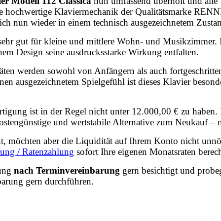
ier Modell 112 Classica
nun umfassend überholt und
alle
ine hochwertige Klaviermechanik der Qualitätsmarke RENN
t sich nun wieder in einem technisch ausgezeichnetem Zusta
r sehr gut für kleine und mittlere Wohn- und Musikzimmer
nem Design seine ausdrucksstarke Wirkung entfalten.
täten werden sowohl von Anfängern als auch fortgeschritte
sgezeichnetem Spielgefühl ist dieses Klavier besonders a
rtigung ist in der Regel nicht unter 12.000,00 € zu haben.
engünstige und wertstabile Alternative zum Neukauf – m
ent, möchten aber die Liquidität auf Ihrem Konto nicht unnö
rung / Ratenzahlung
sofort Ihre eigenen Monatsraten berec
lung
nach Terminvereinbarung
gern besichtigt und probe
arung gern durchführen.