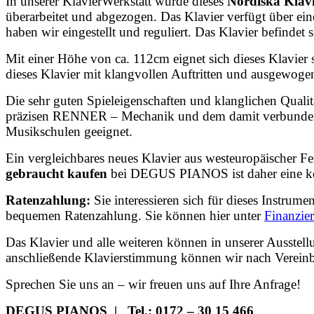
In unserer KlavierWerkstatt wurde dieses
Nordiska
Klav
überarbeitet und abgezogen.
Das Klavier verfügt über e
haben wir
eingestellt und reguliert. Das Klavier befinde
Mit einer Höhe von ca. 112cm eignet sich dieses Klavie
dieses Klavier mit klangvollen Auftritten und ausgewoge
Die sehr guten Spieleigenschaften und klanglichen Quali
präzisen RENNER – Mechanik und dem damit verbundenen au
Musikschulen geeignet.
Ein vergleichbares neues Klavier aus westeuropäischer Fe
gebraucht kaufen
bei DEGUS PIANOS ist daher eine kost
Ratenzahlung:
Sie interessieren sich für dieses Instrum
bequemen Ratenzahlung. Sie können hier unter
Finanzie
Das Klavier und alle weiteren können in unserer Ausstel
anschließende Klavierstimmung können wir nach Vereinb
Sprechen Sie uns an – wir freuen uns auf Ihre Anfrage!
DEGUS PIANOS | Tel.: 0172 – 30 15 466