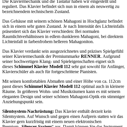
Die Klaviermechanik und die Tastatur haben wir eingestellt und
reguliert. Das Klavier befindet sich nun in einem als neuwertig zu
bezeichnendem technischem Zustand.
Das Gehäuse mit seinem schönen Mahagoni in Hochglanz befindet
sich in einem sehr guten Zustand. Je nach Intensität des Lichteinfalls
präsentiert sich das Klavier verschieden: Bei normalen
Raumlichtverhältnissen in edlem dunkleren Mahagoni, bei direktem
Lichteinfall in farbenfrohem helleren Mahagoniton.
Das Klavier verdankt sein ausgezeichnetes und präzises Spielgefühl
seiner Klaviermechanik der Premiummarke
RENNER
. Aufgrund
seiner hochwertigen Klang- und Spieleigenschaften eignet sich
dieses
Schimmel Klavier Modell 112
sehr gut sowohl für Anfänger,
Klavierschüler als auch für fortgeschrittene Pianisten.
Mit seinen komfortablen Abmaßen und einer Höhe von ca. 112cm
passt dieses
Schimmel Klavier Modell 112
optimal auch in kleinere
Räume. In größeren Wohn- und Musikräumen kann es mit seinem
eleganten Design und seiner schönen Mahagoni-Optik ein stimmiger
Anziehungspunkt sein.
Silentsystem-Nachrüstung:
Das Klavier enthält derzeit kein
Silentsystem. Auf Wunsch und gegen einen Aufpreis statten wir das
Klavier gern kurzfristig mit einem neuen elektronischen
Premium „
Silencer System
“ aus. Damit können Sie das Instrument