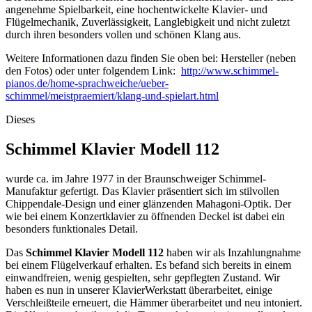
angenehme Spielbarkeit, eine hochentwickelte Klavier- und
Flügelmechanik, Zuverlässigkeit, Langlebigkeit und nicht zuletzt
durch ihren besonders vollen und schönen Klang aus.
Weitere Informationen dazu finden Sie oben bei: Hersteller (neben
den Fotos) oder unter folgendem Link:
http://www.schimmel-
pianos.de/home-sprachweiche/ueber-
schimmel/meistpraemiert/klang-und-spielart.html
Dieses
Schimmel Klavier Modell 112
wurde ca. im Jahre 1977 in der Braunschweiger Schimmel-
Manufaktur gefertigt. Das Klavier präsentiert sich im stilvollen
Chippendale-Design und einer glänzenden Mahagoni-Optik. Der
wie bei einem Konzertklavier zu öffnenden Deckel ist dabei ein
besonders funktionales Detail.
Das
Schimmel Klavier Modell 112
haben wir als Inzahlungnahme
bei einem Flügelverkauf erhalten. Es befand sich bereits in einem
einwandfreien, wenig gespielten, sehr gepflegten Zustand. Wir
haben es nun in unserer KlavierWerkstatt überarbeitet, einige
Verschleißteile erneuert, die Hämmer überarbeitet und neu intoniert.