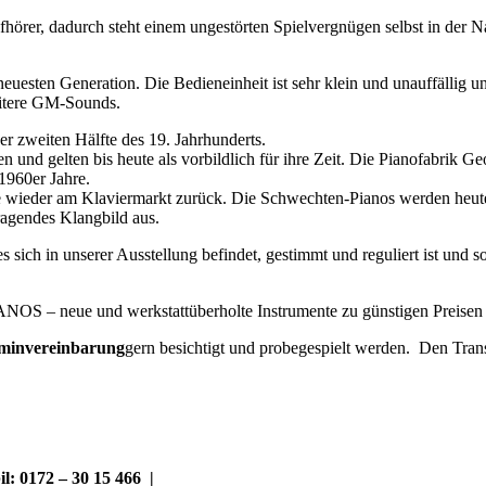
fhörer, d
adurch steht einem ungestörten Spielvergnügen selbst in der N
euesten Generation. Die Bedieneinheit ist sehr klein und unauffällig u
eitere GM-Sounds.
er zweiten Hälfte des 19. Jahrhunderts.
en und gelten bis heute als vorbildlich für ihre Zeit. Die Pianofabrik
1960er Jahre.
e wieder am Klaviermarkt zurück. Die Schwechten-Pianos werden heute 
sragendes Klangbild aus.
 sich in unserer Ausstellung befindet, gestimmt und reguliert ist und 
S – neue und werkstattüberholte Instrumente zu günstigen Preisen 
minvereinbarung
gern besichtigt und probegespielt werden. Den Tra
 0172 – 30 15 466 |