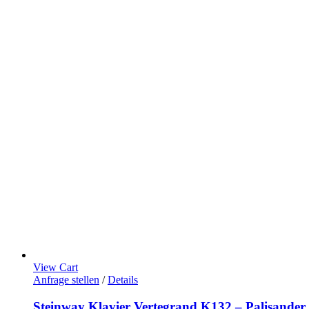
View Cart
Anfrage stellen
/
Details
Steinway Klavier Vertegrand K132 – Palisander m