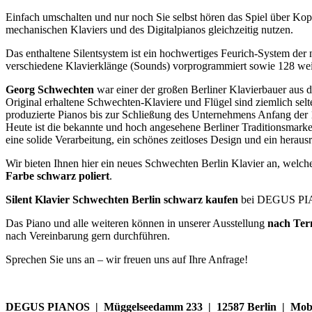
Einfach umschalten und nur noch Sie selbst hören das Spiel über Kop
mechanischen Klaviers und des Digitalpianos gleichzeitig nutzen.
Das enthaltene Silentsystem ist ein hochwertiges Feurich-System der n
verschiedene Klavierklänge (Sounds) vorprogrammiert sowie 128 w
G
eorg Schwechten
war einer der großen Berliner Klavierbauer aus d
Original erhaltene Schwechten-Klaviere und Flügel sind ziemlich selt
produzierte Pianos bis zur Schließung des Unternehmens Anfang der 
Heute ist die bekannte und hoch angesehene Berliner Traditionsmark
eine solide Verarbeitung, ein schönes zeitloses Design und ein herau
Wir bieten Ihnen hier ein neues Schwechten Berlin Klavier an, welches
Farbe schwarz poliert
.
Silent Klavier Schwechten Berlin schwarz kaufen
bei DEGUS PIANO
Das Piano und alle weiteren können in unserer Ausstellung
nach Ter
nach Vereinbarung gern durchführen.
Sprechen Sie uns an – wir freuen uns auf Ihre Anfrage!
DEGUS PIANOS | Müggelseedamm 233 | 12587 Berlin | Mobil: