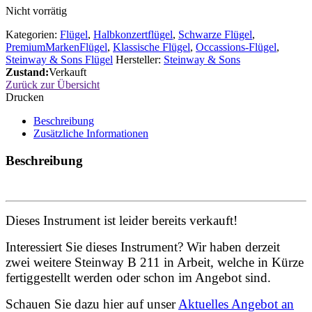
Nicht vorrätig
Kategorien:
Flügel
,
Halbkonzertflügel
,
Schwarze Flügel
,
PremiumMarkenFlügel
,
Klassische Flügel
,
Occassions-Flügel
,
Steinway & Sons Flügel
Hersteller:
Steinway & Sons
Zustand:
Verkauft
Zurück zur Übersicht
Drucken
Beschreibung
Zusätzliche Informationen
Beschreibung
Dieses Instrument ist leider bereits verkauft!
Interessiert Sie dieses Instrument? Wir haben derzeit
zwei weitere Steinway B 211 in Arbeit, welche in Kürze
fertiggestellt werden oder schon im Angebot sind.
Schauen Sie dazu hier auf unser
Aktuelles Angebot an