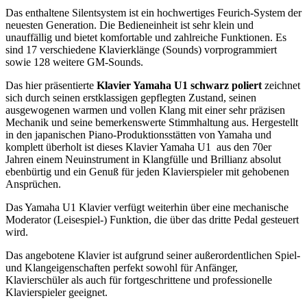
Das enthaltene Silentsystem ist ein hochwertiges Feurich-System der
neuesten Generation. Die Bedieneinheit ist sehr klein und
unauffällig und bietet komfortable und zahlreiche Funktionen. Es
sind 17 verschiedene Klavierklänge (Sounds) vorprogrammiert
sowie 128 weitere GM-Sounds.
Das hier präsentierte
Klavier Yamaha U1 schwarz poliert
zeichnet
sich durch seinen erstklassigen gepflegten Zustand, seinen
ausgewogenen warmen und vollen Klang mit einer sehr präzisen
Mechanik und seine bemerkenswerte Stimmhaltung aus. Hergestellt
in den japanischen Piano-Produktionsstätten von Yamaha und
komplett überholt ist dieses Klavier Yamaha U1 aus den 70er
Jahren einem Neuinstrument in Klangfülle und Brillianz absolut
ebenbürtig und ein Genuß für jeden Klavierspieler mit gehobenen
Ansprüchen.
Das Yamaha U1 Klavier verfügt weiterhin über eine mechanische
Moderator (Leisespiel-) Funktion, die über das dritte Pedal gesteuert
wird.
Das angebotene Klavier ist aufgrund seiner außerordentlichen Spiel-
und Klangeigenschaften perfekt sowohl für Anfänger,
Klavierschüler als auch für fortgeschrittene und professionelle
Klavierspieler geeignet.