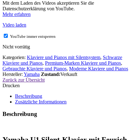
Mit dem Laden des Videos akzeptieren Sie die
Datenschutzerklärung von YouTube.
Mehr erfahren
Video laden
YouTube immer entsperren
Nicht vorrätig
Kategorien:
Klaviere und Pianos mit Silentsystem
,
Schwarze
Klaviere und Pianos
,
Premium-Marken Klaviere und Pianos
,
Gebrauchte Klaviere und Pianos
,
Moderne Klaviere und Pianos
Hersteller:
Yamaha
Zustand:
Verkauft
Zurück zur Übersicht
Drucken
Beschreibung
Zusätzliche Informationen
Beschreibung
Yamaha U1 Silent-Klavier mit Feurich