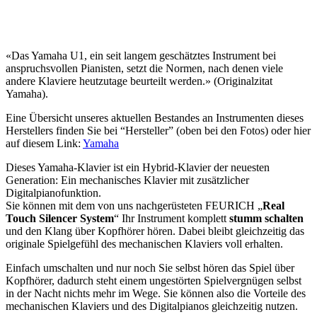
«Das Yamaha U1, ein seit langem geschätztes Instrument bei
anspruchsvollen Pianisten, setzt die Normen, nach denen viele
andere Klaviere heutzutage beurteilt werden.» (Originalzitat
Yamaha).
Eine Übersicht unseres aktuellen Bestandes an Instrumenten dieses
Herstellers finden Sie bei “Hersteller” (oben bei den Fotos) oder hier
auf diesem Link:
Yamaha
Dieses Yamaha-Klavier ist ein Hybrid-Klavier der neuesten
Generation: Ein mechanisches Klavier mit zusätzlicher
Digitalpianofunktion.
Sie können mit dem von uns nachgerüsteten FEURICH „
Real
Touch Silencer System
“ Ihr Instrument komplett
stumm schalten
und den Klang über Kopfhörer hören. Dabei bleibt gleichzeitig das
originale Spielgefühl des mechanischen Klaviers voll erhalten.
Einfach umschalten und nur noch Sie selbst hören das Spiel über
Kopfhörer, d
adurch steht einem ungestörten Spielvergnügen selbst
in der Nacht nichts mehr im Wege. Sie können also die Vorteile des
mechanischen Klaviers und des Digitalpianos gleichzeitig nutzen.