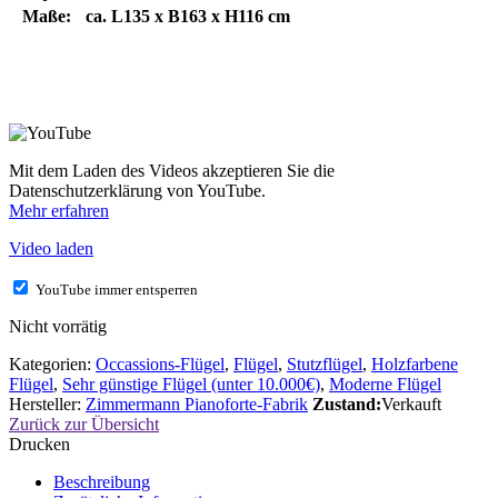
Maße:
ca. L135 x B163 x H116 cm
Mit dem Laden des Videos akzeptieren Sie die
Datenschutzerklärung von YouTube.
Mehr erfahren
Video laden
YouTube immer entsperren
Nicht vorrätig
Kategorien:
Occassions-Flügel
,
Flügel
,
Stutzflügel
,
Holzfarbene
Flügel
,
Sehr günstige Flügel (unter 10.000€)
,
Moderne Flügel
Hersteller:
Zimmermann Pianoforte-Fabrik
Zustand:
Verkauft
Zurück zur Übersicht
Drucken
Beschreibung