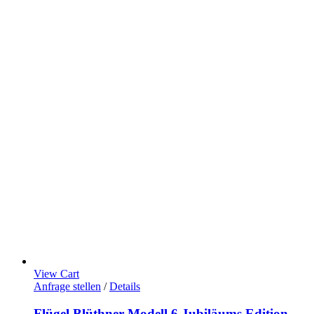
View Cart
Anfrage stellen
/
Details
Flügel Blüthner Modell 6 Jubiläums Edition –