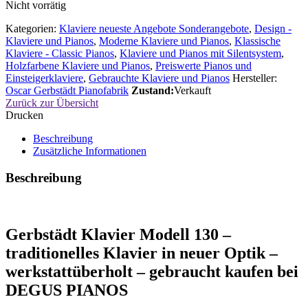
Nicht vorrätig
Kategorien:
Klaviere neueste Angebote Sonderangebote
,
Design -
Klaviere und Pianos
,
Moderne Klaviere und Pianos
,
Klassische
Klaviere - Classic Pianos
,
Klaviere und Pianos mit Silentsystem
,
Holzfarbene Klaviere und Pianos
,
Preiswerte Pianos und
Einsteigerklaviere
,
Gebrauchte Klaviere und Pianos
Hersteller:
Oscar Gerbstädt Pianofabrik
Zustand:
Verkauft
Zurück zur Übersicht
Drucken
Beschreibung
Zusätzliche Informationen
Beschreibung
Gerbstädt Klavier Modell 130 –
traditionelles Klavier in neuer Optik –
werkstattüberholt – gebraucht kaufen bei
DEGUS PIANOS