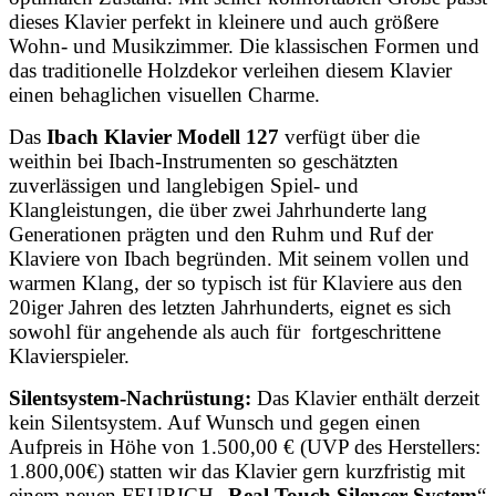
dieses Klavier perfekt in kleinere und auch größere
Wohn- und Musikzimmer. Die klassischen Formen und
das traditionelle Holzdekor verleihen diesem Klavier
einen behaglichen visuellen Charme.
Das
Ibach Klavier Modell 127
verfügt über die
weithin bei Ibach-Instrumenten so geschätzten
zuverlässigen und langlebigen Spiel- und
Klangleistungen, die über zwei Jahrhunderte lang
Generationen prägten und den Ruhm und Ruf der
Klaviere von Ibach begründen. Mit seinem vollen und
warmen Klang, der so typisch ist für Klaviere aus den
20iger Jahren des letzten Jahrhunderts, eignet es sich
sowohl für angehende als auch für fortgeschrittene
Klavierspieler.
Silentsystem-Nachrüstung:
Das Klavier enthält derzeit
kein Silentsystem. Auf Wunsch und gegen einen
Aufpreis in Höhe von 1.500,00 € (UVP des Herstellers:
1.800,00€) statten wir das Klavier gern kurzfristig mit
einem neuen FEURICH „
Real Touch Silencer System
“