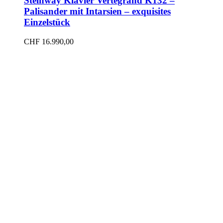
Steinway Klavier Vertegrand K132 –
Palisander mit Intarsien – exquisites
Einzelstück
CHF
16.990,00