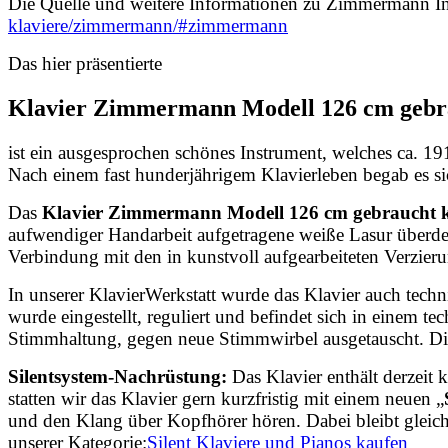
Die Quelle und weitere Informationen zu Zimmermann Inst
klaviere/zimmermann/#zimmermann
Das hier präsentierte
Klavier
Zimmermann Modell 126 cm
gebr
ist ein ausgesprochen schönes Instrument, welches ca. 1
Nach einem fast hunderjährigem Klavierleben begab es si
Das
Klavier Zimmermann Modell 126 cm gebraucht 
aufwendiger Handarbeit aufgetragene weiße Lasur überde
Verbindung mit den in kunstvoll aufgearbeiteten Verzieru
In unserer KlavierWerkstatt wurde das Klavier auch tech
wurde eingestellt, reguliert und befindet sich in einem 
Stimmhaltung, gegen neue Stimmwirbel ausgetauscht. Di
Silentsystem-Nachrüstung:
Das Klavier enthält derzeit
statten wir das Klavier gern kurzfristig mit einem neuen
„
und den Klang über Kopfhörer hören. Dabei bleibt gleichz
unserer Kategorie:
Silent Klaviere und Pianos kaufen