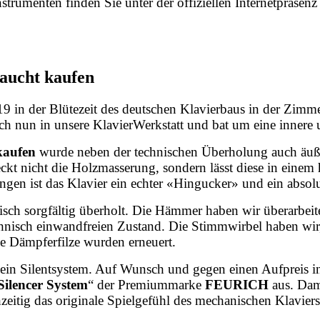
rumenten finden Sie unter der offiziellen Internetpräsen
aucht kaufen
919 in der Blütezeit des deutschen Klavierbaus in der Zim
ch nun in unsere KlavierWerkstatt und bat um eine innere
kaufen
wurde neben der technischen Überholung auch äußer
ckt nicht die Holzmasserung, sondern lässt diese in eine
ngen ist das Klavier ein echter «Hingucker» und ein absolu
nisch sorgfältig überholt. Die Hämmer haben wir überarbe
technisch einwandfreien Zustand. Die Stimmwirbel haben wi
e Dämpferfilze wurden erneuert.
 kein Silentsystem. Auf Wunsch und gegen einen Aufpreis 
Silencer System
“ der Premiummarke
FEURICH
aus. Dam
eitig das originale Spielgefühl des mechanischen Klaviers 