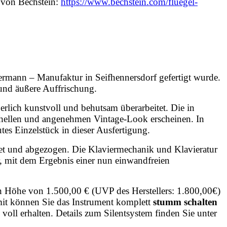
z von Bechstein:
https://www.bechstein.com/fluegel-
mermann – Manufaktur in Seifhennersdorf gefertigt wurde.
 und äußere Auffrischung.
lich kunstvoll und behutsam überarbeitet. Die in
m hellen und angenehmen Vintage-Look erscheinen. In
tes Einzelstück in dieser Ausfertigung.
itet und abgezogen. Die Klaviermechanik und Klavieratur
r, mit dem Ergebnis einer nun einwandfreien
in Höhe von 1.500,00 € (UVP des Herstellers: 1.800,00€)
it können Sie das Instrument komplett
stumm schalten
voll erhalten. Details zum Silentsystem finden Sie unter