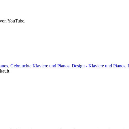
 von YouTube.
ianos
,
Gebrauchte Klaviere und Pianos
,
Design - Klaviere und Pianos
,
kauft