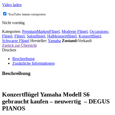
Video laden
YouTube immer entsperren
Nicht vorrätig
Kategorien:
PremiumMarkenFlügel
,
Moderne Flügel
,
Occassions-
Flügel
,
Flügel
,
Salonflügel
,
Halbkonzertflügel
,
Konzertflügel
,
Schwarze Flügel
Hersteller:
Yamaha
Zustand:
Verkauft
Zurück zur Übersicht
Drucken
Beschreibung
Zusätzliche Informationen
Beschreibung
Konzertflügel Yamaha Modell S6
gebraucht kaufen – neuwertig – DEGUS
PIANOS