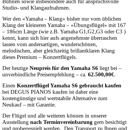
Bühnen sowie insbesondere auch für anspruchsvolle
Studio- und Klangaufnahmen.
Wer den «Yamaha – Klang» bisher nur vom üblichen
Klang der kleineren Yamaha – «Übungsflügel» mit 167
– 186cm Länge (wie z.B. Yamaha G1,G2,G3 oder C3 )
kennt, kann sich hier aufs angenehmste überraschen
lassen vom andersartigen, wunderschönen,
melodischen, aber gleichzeitig brillantklaren Klang
dieses Premium – Konzertflügels.
Der heutige
Neupreis für den Yamaha S6
liegt bei –
unverbindliche Preisempfehlung – ca.
62.500,00€
.
Einen
Konzertflügel Yamaha S6 gebraucht kaufen
bei DEGUS PIANOS kaufen ist daher eine
kostengünstige und wertstabile Alternative zum
Neukauf – mit Garantie.
Der Flügel und alle weiteren können in unserer
Ausstellung
nach Terminvereinbarung
gern besichtigt
und probegespielt werden. Den Transport zu Ihnen und