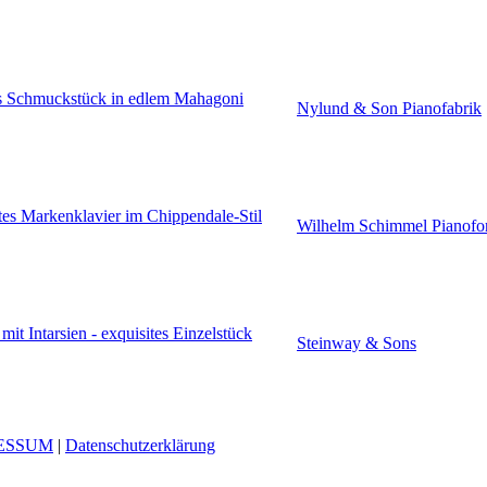
es Schmuckstück in edlem Mahagoni
Nylund & Son Pianofabrik
tes Markenklavier im Chippendale-Stil
Wilhelm Schimmel Pianofor
it Intarsien - exquisites Einzelstück
Steinway & Sons
ESSUM
|
Datenschutzerklärung