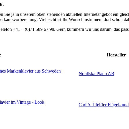
t.
nden Sie ja in unserem oben stehenden aktuellen Internetangebot ein gle
Verkaufsvorbereitung. Vielleicht ist Ihr Wunschinstrument dort schon da
elefon +41 – (0)71 589 67 98. Gern kümmern wir uns darum, das passe
e
Hersteller
önes Markenklavier aus Schweden
Nordiska Piano AB
lavier im Vintage - Look
Carl A. Pfeiffer Flügel- und