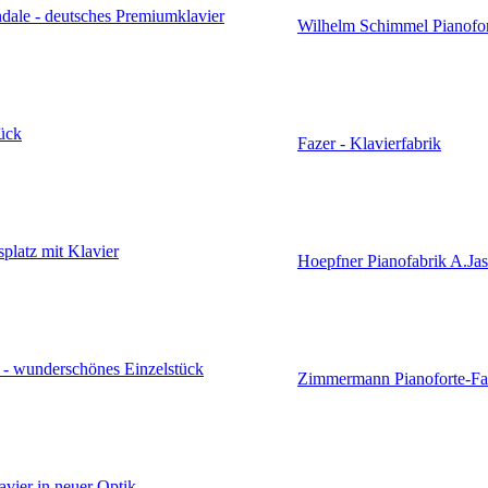
dale - deutsches Premiumklavier
Wilhelm Schimmel Pianofor
tück
Fazer - Klavierfabrik
splatz mit Klavier
Hoepfner Pianofabrik A.Jas
- wunderschönes Einzelstück
Zimmermann Pianoforte-Fa
avier in neuer Optik