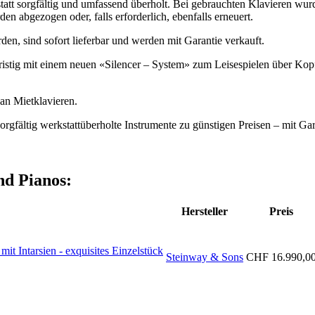
tt sorgfältig und umfassend überholt. Bei gebrauchten Klavieren wurde
n abgezogen oder, falls erforderlich, ebenfalls erneuert.
en, sind sofort lieferbar und werden mit Garantie verkauft.
stig mit einem neuen «Silencer – System» zum Leisespielen über Kopfh
an Mietklavieren.
ältig werkstattüberholte Instrumente zu günstigen Preisen – mit Gar
nd Pianos:
Hersteller
Preis
it Intarsien - exquisites Einzelstück
Steinway & Sons
CHF
16.990,0