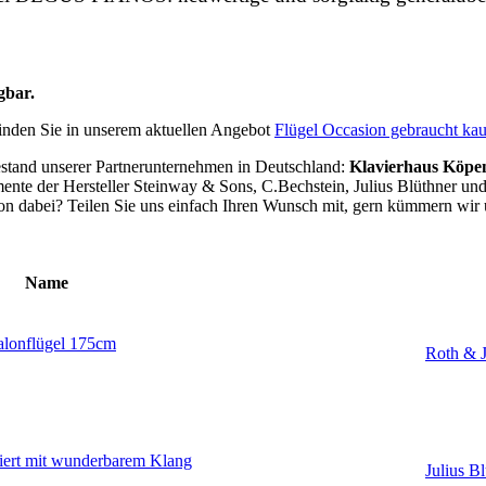
gbar.
t finden Sie in unserem aktuellen Angebot
Flügel Occasion gebraucht ka
estand unserer Partnerunternehmen in Deutschland:
Klavierhaus Köpe
ente der Hersteller Steinway & Sons, C.Bechstein, Julius Blüthner un
chon dabei? Teilen Sie uns einfach Ihren Wunsch mit, gern kümmern wir 
Name
Salonflügel 175cm
Roth & J
riert mit wunderbarem Klang
Julius B