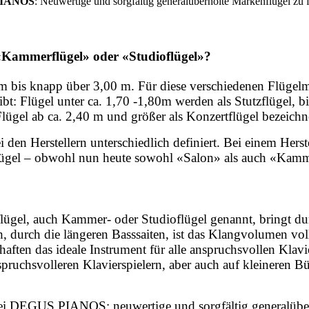
IANOS
: Neuwertige und sorgfältig generalüberholte Markenflügel zu f
 «Kammerflügel» oder «Studioflügel»?
 m bis knapp über 3,00 m. Für diese verschiedenen Flüge
ibt: Flügel unter ca. 1,70 -1,80m werden als Stutzflügel, b
Flügel ab ca. 2,40 m und größer als Konzertflügel bezeichn
den Herstellern unterschiedlich definiert. Bei einem Herste
lügel – obwohl nun heute sowohl «Salon» als auch «Kamm
nflügel, auch Kammer- oder Studioflügel genannt, bringt 
 durch die längeren Basssaiten, ist das Klangvolumen volle
aften das ideale Instrument für alle anspruchsvollen Klavie
uchsvolleren Klavierspielern, aber auch auf kleineren Bü
ei DEGUS PIANOS: neuwertige und sorgfältig generalüberho